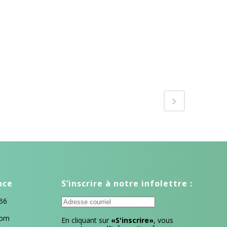
nce
S’inscrire à notre infolettre :
7B6
com
En cliquant sur
«S'inscrire»
, vous