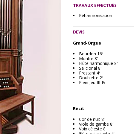
TRAVAUX EFFECTUÉS
Réharmonisation
DEVIS
Grand-Orgue
Bourdon 16′
Montre 8′
Flûte harmonique 8′
Salicional 8′
Prestant 4′
Doublette 2′
Plein Jeu III-IV
Récit
Cor de nuit 8’
Viole de gambe 8′
Voix céleste 8
Flûte octaviante 4’