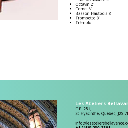
Octavin 2’
Cornet V
Basson-Hautbois 8
Trompette 8’
Trémolo
Les Ateliers Bellava
C.P. 251,
St-Hyacinthe, Québec, J2S 
info@lesateliersbellavance.
+1 (450) 230-3301