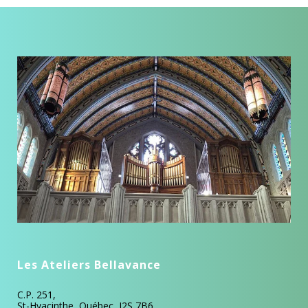
Les Ateliers Bellavance
C.P. 251,
St-Hyacinthe, Québec, J2S 7B6